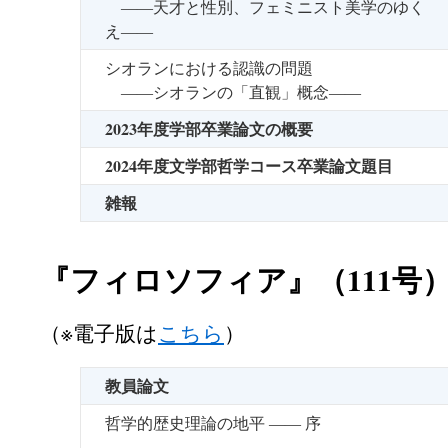
――天才と性別、フェミニスト美学のゆく
え――
シオランにおける認識の問題
――シオランの「直観」概念――
2023年度学部卒業論文の概要
2024年度文学部哲学コース卒業論文題目
雑報
『フィロソフィア』（111号
（※電子版は
こちら
）
教員論文
哲学的歴史理論の地平 ―― 序