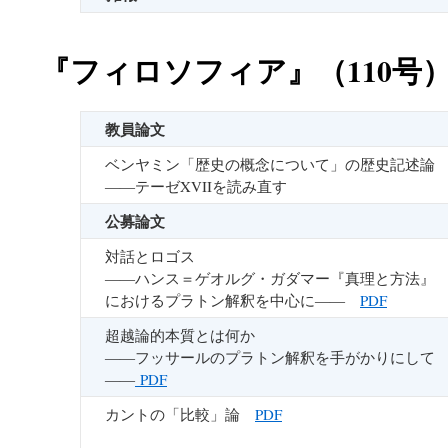
『フィロソフィア』（110号
教員論文
ベンヤミン「歴史の概念について」の歴史記述論
――テーゼXVIIを読み直す
公募論文
対話とロゴス
――ハンス＝ゲオルグ・ガダマー『真理と方法』
におけるプラトン解釈を中心に――
PDF
超越論的本質とは何か
――フッサールのプラトン解釈を手がかりにして
――
PDF
カントの「比較」論
PDF