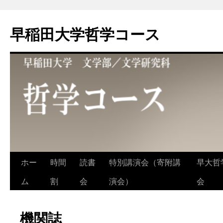
コ
ン
早稲田大学哲学コース
テ
ン
ツ
へ
ス
キ
ッ
プ
ホー
時間
読書
特別講演会（寄附講
早大哲
ム
割
会
演会）
会
機関誌