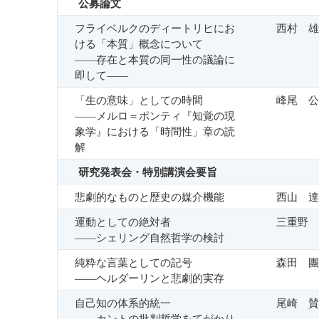
公募論文
フライベルクのディートリヒにお
西村 雄
ける「本質」概念について
――存在と本質の同一性の議論に
即して――
「生の意味」としての時間
峰尾 公
――メルロ＝ポンティ『知覚の現
象学』における「時間性」章の読
解
研究発表会・特別講演会要旨
悲劇的なものと歴史の媒介機能
西山 達
運動としての絶対者
三重野 
――シェリング自然哲学の検討
純粋な言葉としての記号
森田 團
――ヘルダーリンと悲劇的実存
自己知の体系的統一
尾崎 賛
――カントの批判哲学をてがかり