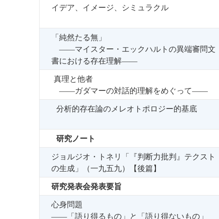
イデア、イメージ、シミュラクル
「純然たる無」
――マイスター・エックハルトの異端審問文
書における存在理解――
真理と他者
――ガダマーの対話的理解をめぐって――
分析的存在論のメレオトポロジー的基底
研究ノート
ジョルジオ・トネリ「『判断力批判』テクスト
の生成」（一九五九）【後篇】
研究発表会発表要旨
心身問題
――「語り得るもの」と「語り得ないもの」