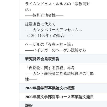
ライムンドゥス・ルルスの「宗教間対
話」
――協和と他者性――
提題趣旨に代えて
――カンタベリーのアンセルムス
（1034-1109年）の場合――
ヘーゲルの「存在－神－論」
――ハイデガーのヘーゲル読解から
研究発表会発表要旨
「自然物に関する義務」再考
――カント義務論に見る環境倫理の可能
性――
2022年度学部卒業論文の概要
2023年度文学部哲学コース卒業論文題目
雑報