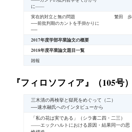
に――
実在的対立と無の問題
繁田 歩
──前批判期のカントを手掛かりに
──
2017年度学部卒業論文の概要
2018年度卒業論文題目一覧
雑報
『フィロソフィア』（105号
三木清の再検挙と獄死をめぐって（二）
──速水融氏へのインタビューから
「私の花は実である」（シラ書二四・二三）
――エックハルトにおける原因・結果同一の思
惟構造――