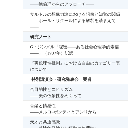
――徳倫理からのアプローチ――
サルトルの想像力論における想像と知覚の関係
――ポール・リクールによる解釈を踏まえて
――
研究ノート
G・ジンメル「秘密――ある社会心理学的素描
――」（1907年）試訳
『実践理性批判』における自由のカテゴリー表
について
特別講演会・研究発表会 要旨
合目的性とニヒリズム
――美の仮象性をめぐって
音楽と情感性
――メルロ=ポンティとアンリから
天才と共通感覚