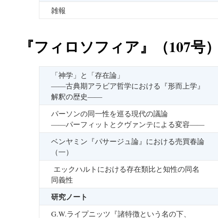
雑報
『フィロソフィア』（107号
「神学」と「存在論」
――古典期アラビア哲学における『形而上学』
解釈の歴史――
パーソンの同一性を巡る現代の議論
――パーフィットとクヴァンテによる変容――
ベンヤミン『パサージュ論』における売買春論
（一）
エックハルトにおける存在類比と知性の同名
同義性
研究ノート
G.W.ライプニッツ『諸特徴という名の下、