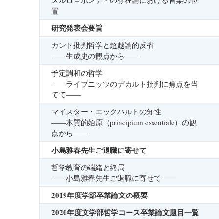
メルロ＝ポンティの存在論における音楽の位
置
研究発表会要旨
カント批判哲学と超越論的反省
――生成史の観点から――
予定調和の哲学
――ライプニッツのデカルト批判に焦点を当
てて――
マイスター・エックハルトの知性
――本質的始原（principium essentiale）の観
点から――
小島雅春先生ご退職に寄せて
哲学教育の端緒と終局
――小島雅春先生ご退職に寄せて――
2019年度学部卒業論文の概要
2020年度文学部哲学コース卒業論文題目一覧