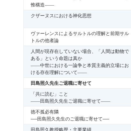
惟構造――
クザーヌスにおける神化思想
ヴァーレンスによるサルトルの理解と前期サル
トルの他者論
人間が現存在していない場合、「人間は動物で
ある」という命題は真か
――中世における一論争と本質主義的立場にお
ける存在理解について――
田島照久先生ご退職に寄せて
「共に読む」こと
――田島照久先生ご退職に寄せて――
徳不孤必有隣
──田島照久先生のご退職に寄せて──
田島照久教授略歴・主要業績