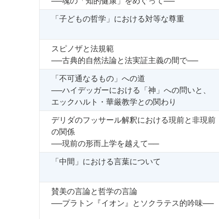
──魂の「知的健康」をめぐって──
「子どもの哲学」における対等な尊重
スピノザと法規範
──古典的自然法論と法実証主義の間で──
「不可通なるもの」への道
──ハイデッガーにおける「神」への問いと、
エックハルト・華厳教学との関わり
デリダのフッサール解釈における現前と非現前
の関係
──現前の形而上学を越えて──
「中間」における言葉について
賛美の言論と哲学の言論
──プラトン『イオン』とソクラテス的吟味──