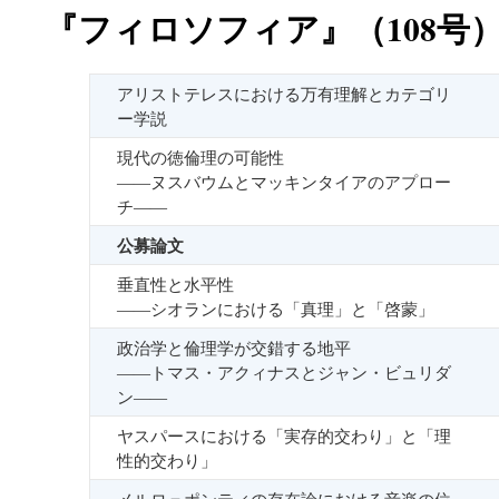
『フィロソフィア』（108号
アリストテレスにおける万有理解とカテゴリ
ー学説
現代の徳倫理の可能性
――ヌスバウムとマッキンタイアのアプロー
チ――
公募論文
垂直性と水平性
――シオランにおける「真理」と「啓蒙」
政治学と倫理学が交錯する地平
――トマス・アクィナスとジャン・ビュリダ
ン――
ヤスパースにおける「実存的交わり」と「理
性的交わり」