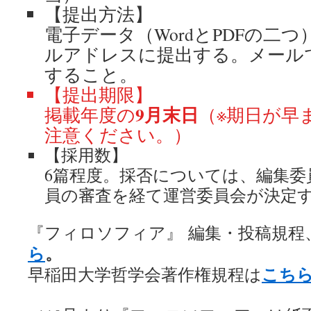
【提出方法】
電子データ（WordとPDFの二
ルアドレスに提出する。メール
すること。
【提出期限】
9月末日
掲載年度の
（※期日が早
注意ください。）
【採用数】
6篇程度。採否については、編集委
員の審査を経て運営委員会が決定
『フィロソフィア』 編集・投稿規程
ら
。
こち
早稲田大学哲学会著作権規程は