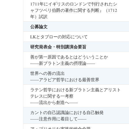
1711年にイギリスのロンドンで刊行されたシ
ャフツベリ伯爵の著作に関する判断』（1712
年）試訳
公募論文
LKとタブローの対応について
研究発表会・特別講演会要旨
善が第一原因であるとはどういうことか
――新プラトン主義の摂理論――
世界への善の流出
――アラビア哲学における最善世界
ラテン哲学における新プラトン主義とアリスト
テレスに関する一考察
――流出から創造へ――
カントの自己認識論における自己触発
――注意作用に着目して――
ア・プリオリな実践的総合命題