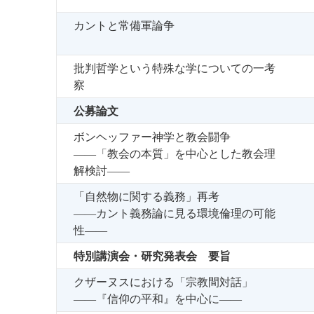
カントと常備軍論争
批判哲学という特殊な学についての一考
察
公募論文
ボンヘッファー神学と教会闘争
――「教会の本質」を中心とした教会理
解検討――
「自然物に関する義務」再考
――カント義務論に見る環境倫理の可能
性――
特別講演会・研究発表会 要旨
クザーヌスにおける「宗教間対話」
――『信仰の平和』を中心に――