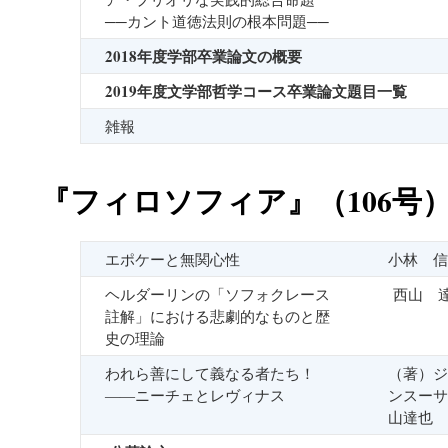
──カント道徳法則の根本問題──
2018年度学部卒業論文の概要
2019年度文学部哲学コース卒業論文題目一覧
雑報
『フィロソフィア』（106号
エポケーと無関心性
小林 信
ヘルダーリンの「ソフォクレース
西山 
註解」における悲劇的なものと歴
史の理論
われら善にして義なる者たち！
（著）ジ
――ニーチェとレヴィナス
ンスーサ
山達也